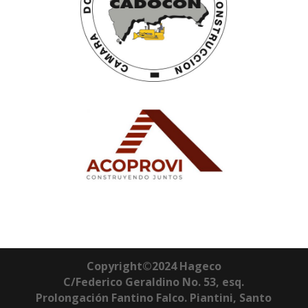
Copyright©2024 Hageco
C/Federico Geraldino No. 53, esq.
Prolongación Fantino Falco. Piantini, Santo